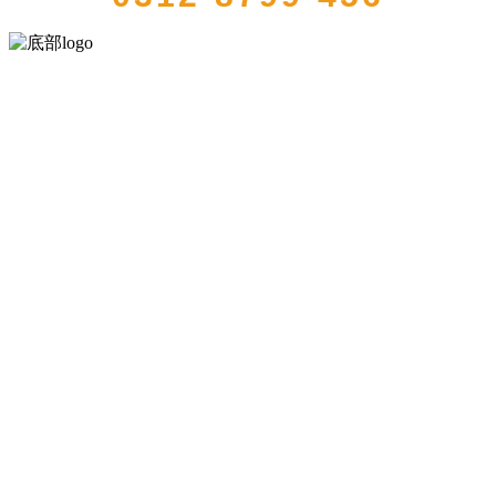
河北bifa·必发88(中国)集团食品有限公司创建于1991年，是经省级注册
的大型农产品加工出口企业，注册资金2000万元，总资产1亿多元。公
司产品有速冻甜糯玉米，芦笋，青豆，草莓，花菜，青刀豆，混合
菜，胡萝卜等。
服务支持
关于我们
食品安全知识
食品安全资讯
联系我们
联系方式