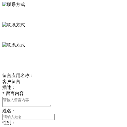
河北省保定市徐水县崔庄镇吴庄村
0312-8799456 18633256098
delishipin@yeah.net
给我留言
留言应用名称：
客户留言
描述：
*
留言内容：
姓名：
性别：