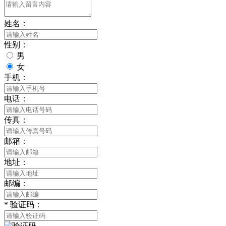
姓名：
性别：
男
女
手机：
电话：
传真：
邮箱：
地址：
邮编：
*
验证码：