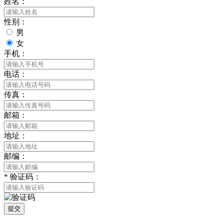
姓名：
性别：
男
女
手机：
电话：
传真：
邮箱：
地址：
邮编：
*
验证码：
提交