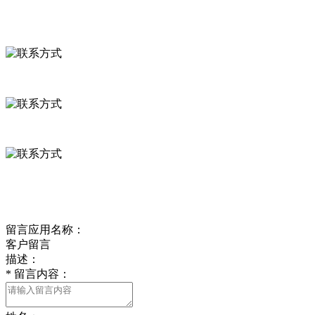
联系我们
联系方式
河北省保定市徐水县崔庄镇吴庄村
0312-8799456 18633256098
delishipin@yeah.net
给我留言
留言应用名称：
客户留言
描述：
*
留言内容：